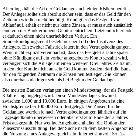
Allerdings hält die Art der Geldanlage auch einige Risiken bereit.
Der Anleger sollte sich absolut sicher sein, dass er das Geld für den
Zeitraum wirklich nicht benötigt. Kündigt er das Festgeld vor
Ablauf auf, erhält er nicht nur keine Zinsen, er muss auch zusätzlich
eine von der Bank erhobene Gebühr entrichten. Letztendlich erleidet
er dadurch einen nicht unerheblichen Verlust. Ein
Sonderkündigungsrecht besteht nur bei Tod oder Insolvenz des
Anlegers. Ein zweiter Fallstrick lauert in den Vertragsbedingungen.
Wenn nicht explizit vereinbart ist, dass das Festgeld 3 Jahre später
ohne Kündigung auf ein vorher angegebenes Konto gezahlt wird,
verlängert sich die Anlage auf einen weiteren Drei-Jahres-Zeitraum,
in dem der Kunde nicht an sein Geld kommt. Zudem darf die Bank
für den folgenden Zeitraum die Zinsen neu festlegen. Sie können
also durchaus niedriger sein als bei Beginn der Geldanlage.
Die meisten Banken verlangen einen Mindestbetrag, der als Festgeld
3 Jahre lang angelegt wird. Diese Mindesteinlage schwankt
zwischen 1.000 und 10.000 Euro. In einigen Angeboten ist eine
Höchstgrenze bei 100.000 Euro festgelegt. Die Zinsen für die
Geldanlage werden je nach Vertragsbedingungen jährlich auf ein
Tagesgeldkonto überwiesen oder aber erst zum Ende der 3-Jahres-
Frist ausgezahlt. Nur wenige Angebote enthalten die Option der
Zinseszinsausschüttung. Bei der Suche nach dem besten Angebot ist
die Nutzung eines Anlagevergleichs im Internet sinnvoll. So lässt