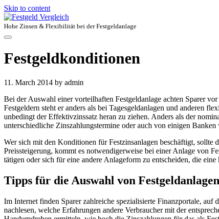
Skip to content
Hohe Zinsen & Flexibilität bei der Festgeldanlage
Festgeldkonditionen
11. March 2014
by admin
Bei der Auswahl einer vorteilhaften Festgeldanlage achten Sparer vor 
Festgeldern steht er anders als bei Tagesgeldanlagen und anderen flexi
unbedingt der Effektivzinssatz heran zu ziehen. Anders als der nomin
unterschiedliche Zinszahlungstermine oder auch von einigen Banken
Wer sich mit den Konditionen für Festzinsanlagen beschäftigt, sollte d
Preissteigerung, kommt es notwendigerweise bei einer Anlage von Festg
tätigen oder sich für eine andere Anlageform zu entscheiden, die eine 
Tipps für die Auswahl von Festgeldanlage
Im Internet finden Sparer zahlreiche spezialisierte Finanzportale, au
nachlesen, welche Erfahrungen andere Verbraucher mit der entspreche
Handumdrehen ermitteln, wie hoch die Zinszahlungen für das als Festge