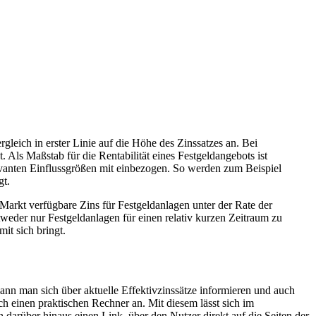
gleich in erster Linie auf die Höhe des Zinssatzes an. Bei
. Als Maßstab für die Rentabilität eines Festgeldangebots ist
levanten Einflussgrößen mit einbezogen. So werden zum Beispiel
gt.
m Markt verfügbare Zins für Festgeldanlagen unter der Rate der
tweder nur Festgeldanlagen für einen relativ kurzen Zeitraum zu
it sich bringt.
kann man sich über aktuelle Effektivzinssätze informieren und auch
h einen praktischen Rechner an. Mit diesem lässt sich im
 darüber hinaus einen Link, über den Nutzer direkt auf die Seiten der