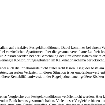
allem auf attraktive Festgeldkonditionen. Dabei kommt es bei einem Ver
bel verzinslichen Sparformen über die gesamte vereinbarte Laufzeit fest
ale Zinssatz werden bei der Berechnung des Effektivzinssatzes alle re
 verlangte Kontoführungsgebühren im Kalkulationsschema berücksichti
abei auch die Inflationsrate nicht außer Acht lassen. Liegt der beste a
eld zu realen Verlusten. In dieser Situation ist es empfehlenswert, en
höhere Rentabilität aufweist, in der Regel jedoch auch größere Risiken m
n
f denen Vergleiche von Festgeldkonditionen veröffentlicht werden. Hier 
nden Bank bereits gesammelt haben. Viele dieser Vergleiche bieten auc
ld angelegte Kapital ausfallen. Gute Vergleichsportale veröffentlichen